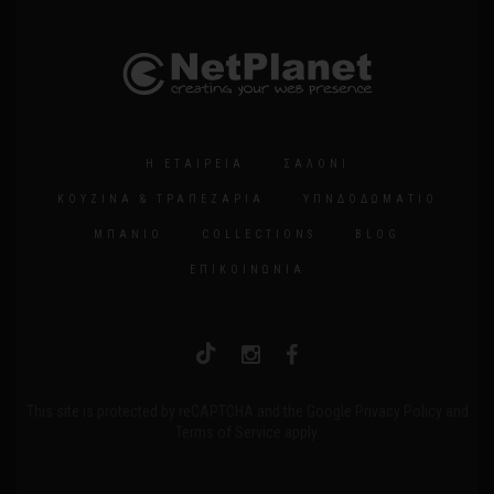
Η ΕΤΑΙΡΕΊΑ
ΣΑΛΌΝΙ
ΚΟΥΖΊΝΑ & ΤΡΑΠΕΖΑΡΊΑ
ΥΠΝΔΟΔΩΜΆΤΙΟ
ΜΠΆΝΙΟ
COLLECTIONS
BLOG
ΕΠΙΚΟΙΝΩΝΊΑ
This site is protected by reCAPTCHA and the Google
Privacy Policy
and
Terms of Service
apply.