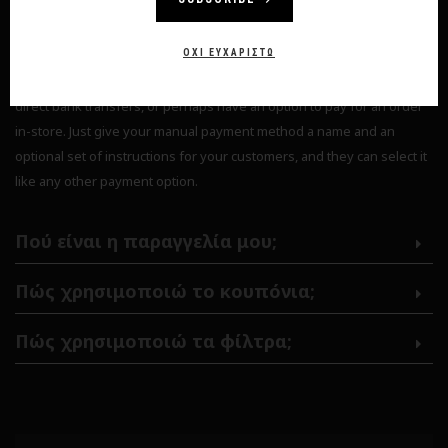
Πώς κάνω μια παραγγελία;
ΌΧΙ ΕΥΧΑΡΙΣΤΏ
Yes, absolutely. You can accept mailed cheques or money orders,
direct bank transfers, or perhaps have an option to pay for an order
in-store. Just give your manual payment method a name and an
optional set of instructions for your customers, and they can select it
like any other payment option.
Πού είναι η παραγγελία μου;
Πώς χρησιμοποιώ το κουπόνια;
Πώς χρησιμοποιώ τα φίλτρα;