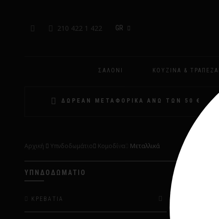
210 422 1 422
GR
ΣΑΛΌΝΙ
ΚΟΥΖΊΝΑ & ΤΡΑΠΕΖΑ
ΔΩΡΕΑΝ ΜΕΤΑΦΟΡΙΚΑ ΑΝΩ ΤΩΝ 50 €
Αρχική
Υπνδοδωμάτιο
Κομοδίνα
Μεταλλικά
ΥΠΝΔΟΔΩΜΆΤΙΟ
-10%
ΚΡΕΒΆΤΙΑ