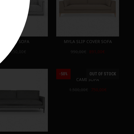
ARLEN SOFA
MYLA SLIP COVER SOFA
1.050,00€
990,00€
891,00€
-50%
OUT OF STOCK
CAMI SOFA
1.500,00€
750,00€