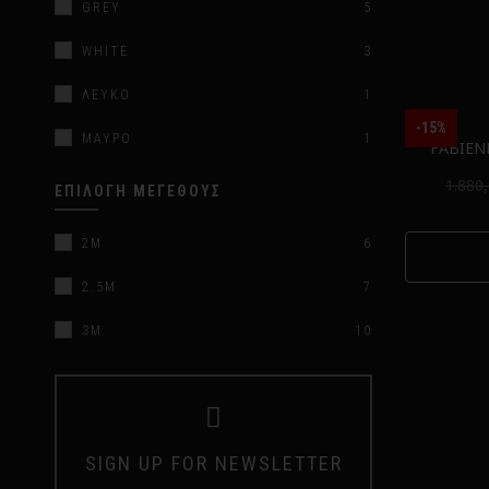
GREY
5
WHITE
3
ΛΕΥΚΌ
1
-15%
ΜΑΎΡΟ
1
FABIEN
1.880
ΕΠΙΛΟΓΉ ΜΕΓΈΘΟΥΣ
2M
6
2.5M
7
3M
10
SIGN UP FOR NEWSLETTER