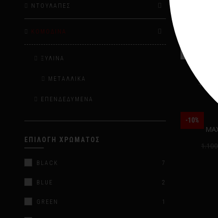
ΝΤΟΥΛΆΠΕΣ
ΚΟΜΟΔΊΝΑ
ΞΎΛΙΝΑ
CHAR
ΜΕΤΑΛΛΙΚΆ
1.200
ΕΠΕΝΔΕΔΥΜΈΝΑ
-10%
MA
ΕΠΙΛΟΓΉ ΧΡΏΜΑΤΟΣ
1.10
BLACK
7
BLUE
2
GREEN
1