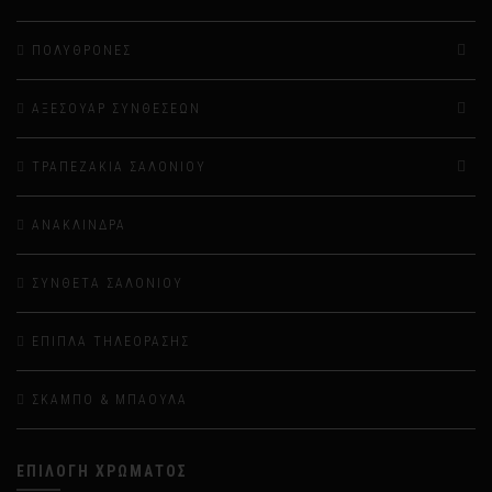
ΠΟΛΥΘΡΌΝΕΣ
ΑΞΕΣΟΥΆΡ ΣΥΝΘΈΣΕΩΝ
ΤΡΑΠΕΖΆΚΙΑ ΣΑΛΟΝΙΟΎ
ΑΝΆΚΛΙΝΔΡΑ
ΣΎΝΘΕΤΑ ΣΑΛΟΝΙΟΎ
ΈΠΙΠΛΑ ΤΗΛΕΌΡΑΣΗΣ
ΣΚΑΜΠΌ & ΜΠΑΟΎΛΑ
ΕΠΙΛΟΓΉ ΧΡΏΜΑΤΟΣ