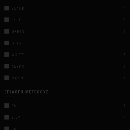
BLACK
7
BLUE
2
GREEN
1
GREY
5
WHITE
3
ΛΕΥΚΌ
1
ΜΑΎΡΟ
1
ΕΠΙΛΟΓΉ ΜΕΓΈΘΟΥΣ
2M
6
2.5M
7
3M
10