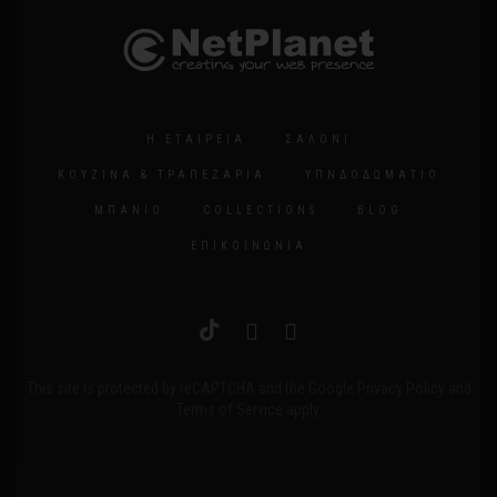
Η ΕΤΑΙΡΕΊΑ
ΣΑΛΌΝΙ
ΚΟΥΖΊΝΑ & ΤΡΑΠΕΖΑΡΊΑ
ΥΠΝΔΟΔΩΜΆΤΙΟ
ΜΠΆΝΙΟ
COLLECTIONS
BLOG
ΕΠΙΚΟΙΝΩΝΊΑ
This site is protected by reCAPTCHA and the Google
Privacy Policy
and
Terms of Service
apply.