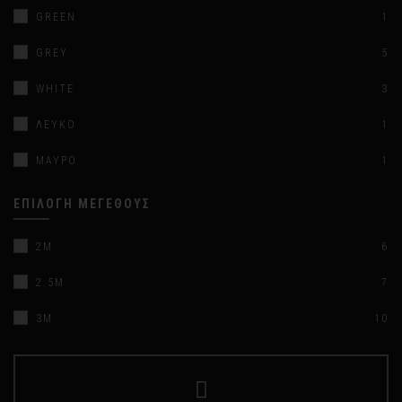
GREEN
1
GREY
5
WHITE
3
ΛΕΥΚΌ
1
ΜΑΎΡΟ
1
ΕΠΙΛΟΓΉ ΜΕΓΈΘΟΥΣ
2M
6
2.5M
7
3M
10