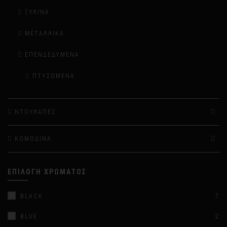
ΞΎΛΙΝΑ
ΜΕΤΑΛΛΙΚΆ
ΕΠΕΝΔΕΔΥΜΈΝΑ
ΠΤΥΣΌΜΕΝΑ
ΝΤΟΥΛΆΠΕΣ
ΚΟΜΟΔΊΝΑ
ΕΠΙΛΟΓΉ ΧΡΏΜΑΤΟΣ
BLACK
7
BLUE
2