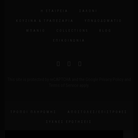
Η ΕΤΑΙΡΕΊΑ
ΣΑΛΌΝΙ
ΚΟΥΖΊΝΑ & ΤΡΑΠΕΖΑΡΊΑ
ΥΠΝΔΟΔΩΜΆΤΙΟ
ΜΠΆΝΙΟ
COLLECTIONS
BLOG
ΕΠΙΚΟΙΝΩΝΊΑ
This site is protected by reCAPTCHA and the Google
Privacy Policy
and
Terms of Service
apply.
ΤΡΌΠΟΙ ΠΛΗΡΩΜΉΣ
ΑΠΟΣΤΟΛΈΣ/ΕΠΙΣΤΡΟΦΈΣ
ΣΥΧΝΈΣ ΕΡΩΤΉΣΕΙΣ