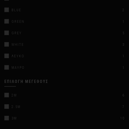
BLUE
2
GREEN
1
GREY
5
WHITE
3
ΛΕΥΚΌ
1
ΜΑΎΡΟ
1
ΕΠΙΛΟΓΉ ΜΕΓΈΘΟΥΣ
2M
6
2.5M
7
3M
10