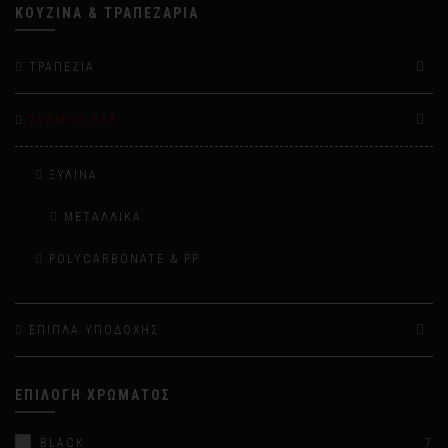
ΚΟΥΖΊΝΑ & ΤΡΑΠΕΖΑΡΊΑ
ΤΡΑΠΈΖΙΑ
ΣΚΑΜΠΌ BAR
ΞΎΛΙΝΑ
ΜΕΤΑΛΛΙΚΆ
POLYCARBONATE & PP
ΈΠΙΠΛΑ ΥΠΟΔΟΧΉΣ
ΕΠΙΛΟΓΉ ΧΡΏΜΑΤΟΣ
BLACK
7