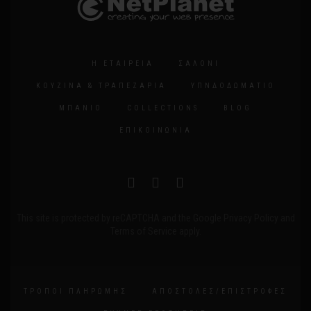
Η ΕΤΑΙΡΕΊΑ
ΣΑΛΌΝΙ
ΚΟΥΖΊΝΑ & ΤΡΑΠΕΖΑΡΊΑ
ΥΠΝΔΟΔΩΜΆΤΙΟ
ΜΠΆΝΙΟ
COLLECTIONS
BLOG
ΕΠΙΚΟΙΝΩΝΊΑ
This site is protected by reCAPTCHA and the Google
Privacy Policy
and
Terms of Service
apply.
ΤΡΌΠΟΙ ΠΛΗΡΩΜΉΣ
ΑΠΟΣΤΟΛΈΣ/ΕΠΙΣΤΡΟΦΈΣ