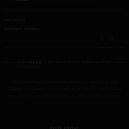
SKU:
123456
Κατηγορία:
Τραπέζια
ΠΕΡΙΓΡΑΦΉ
ΕΠΙΠΡΌΣΘΕΤΕΣ ΠΛΗΡΟΦΟΡΊΕΣ
There's nothing more welcoming than a big, comfy sofa. The
Callahan Sofa achieves just that with an effortlessly contemporary
look, complete with short wooden legs and down-filled cushions.
ΔΕΊΤΕ ΕΠΊΣΗΣ