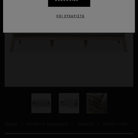
ΌΧΙ ΕΥΧΑΡΙΣΤΏ
Αρχική
Κουζίνα & Τραπεζαρία
Τραπέζια
MANDY SOFA